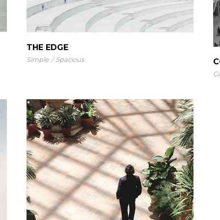
THE EDGE
Simple
Spacious
C
C