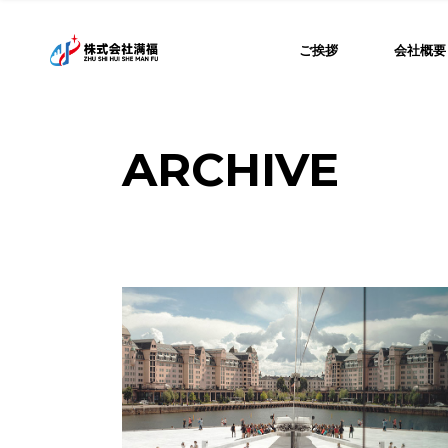
Skip
to
the
代表挨拶
ご挨拶
会社概要
content
専務挨拶
代表挨拶
ARCHIVE
専務挨拶