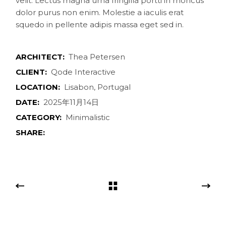
velit. Lectus magna urna fringilla portti in rhoncus
dolor purus non enim. Molestie a iaculis erat
squedo in pellente adipis massa eget sed in.
ARCHITECT:
Thea Petersen
CLIENT:
Qode Interactive
LOCATION:
Lisabon, Portugal
DATE:
2025年11月14日
CATEGORY:
Minimalistic
SHARE: