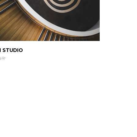
N STUDIO
yle