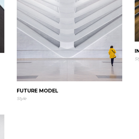
I
St
FUTURE MODEL
Style