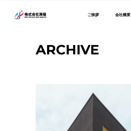
Skip
to
the
代表挨拶
ご挨拶
会社概要
content
専務挨拶
代表挨拶
ARCHIVE
専務挨拶